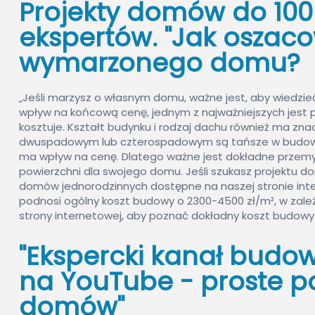
Projekty domów do 100
ekspertów. "Jak oszac
wymarzonego domu?
„Jeśli marzysz o własnym domu, ważne jest, aby wiedzie
wpływ na końcową cenę, jednym z najważniejszych jest 
kosztuje. Kształt budynku i rodzaj dachu również ma zn
dwuspadowym lub czterospadowym są tańsze w budowie.
ma wpływ na cenę. Dlatego ważne jest dokładne przemyś
powierzchni dla swojego domu. Jeśli szukasz projektu d
domów jednorodzinnych dostępne na naszej stronie inte
podnosi ogólny koszt budowy o 2300-4500 zł/m², w zal
strony internetowej, aby poznać dokładny koszt budo
"Ekspercki kanał budow
na YouTube - proste po
domów"