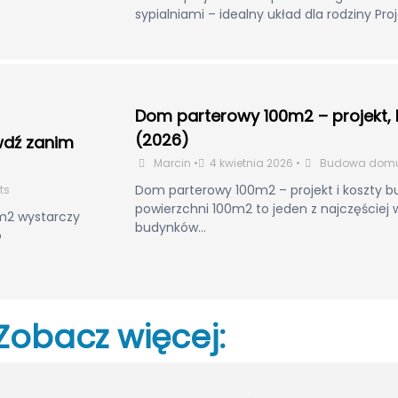
sypialniami – idealny układ dla rodziny Pro
Dom parterowy 100m2 – projekt, 
(2026)
wdź zanim
Marcin
•
4 kwietnia 2026
•
Budowa dom
Dom parterowy 100m2 – projekt i koszty
ts
powierzchni 100m2 to jeden z najczęściej
m2 wystarczy
budynków...
o
Zobacz więcej: