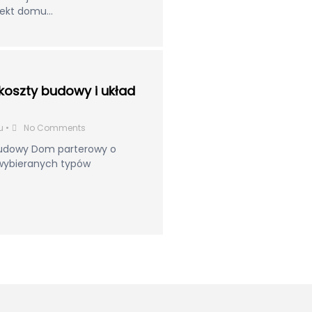
jekt domu...
koszty budowy i układ
u
•
No Comments
 budowy Dom parterowy o
 wybieranych typów