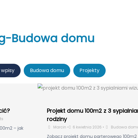
og-Budowa domu
 wpisy
Budowa domu
Projekty
cić?
Projekt domu 100m2 z 3 sypialnia
rodziny
ts
Marcin
•
6 kwietnia 2026
•
Budowa dom
00m2 – jak
Zobacz projekt domu parterowego 100m2