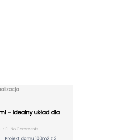
mi – idealny układ dla
u
•
No Comments
 Projekt domu 100m2 z 3