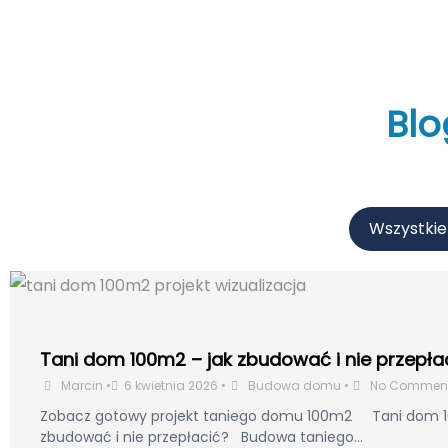
Bl
Wszystkie
Tani dom 100m2 – jak zbudować i nie przepła
Marcin
•
6 kwietnia 2026
•
Budowa domu
•
No Commen
Zobacz gotowy projekt taniego domu 100m2 Tani dom 1
zbudować i nie przepłacić? Budowa taniego...