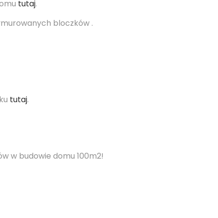
 domu
tutaj
.
 wymurowanych bloczków .
nku
tutaj
.
ępów w budowie domu 100m2!