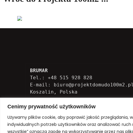
BRUMAR
Tel.: +48 515 928 828

E-mail: biuro@projektdomudo100m2.pl
Koszalin, Polska
Cenimy prywatność użytkowników
Używamy plików cookie, aby poprawić jakość przeglądania, w
indywidualnych potrzeb użytkowników oraz analizować ruch na
wszystkie” oznacza zgodę na wykorzystywanie przez nas plik