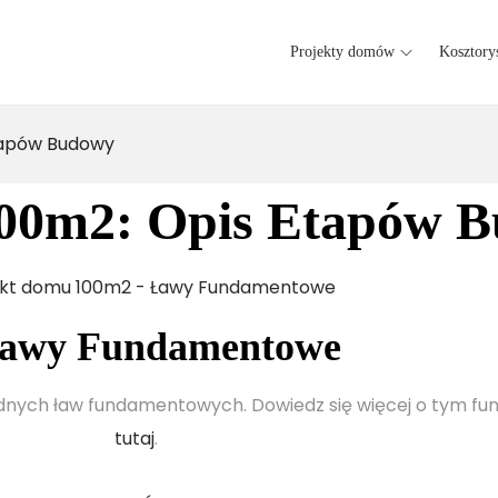
Projekty domów
Kosztory
tapów Budowy
100m2: Opis Etapów 
Ławy Fundamentowe
dnych ław fundamentowych. Dowiedz się więcej o tym fu
tutaj
.