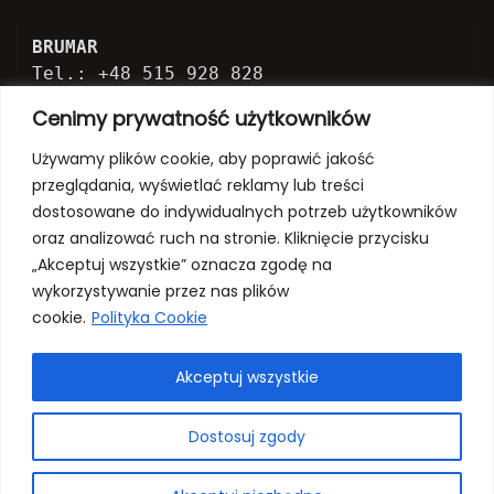
BRUMAR
Tel.: +48 515 928 828

E-mail: biuro@projektdomudo100m2.pl

Cenimy prywatność użytkowników
Koszalin, Polska
Używamy plików cookie, aby poprawić jakość
przeglądania, wyświetlać reklamy lub treści
dostosowane do indywidualnych potrzeb użytkowników
Kontakt
oraz analizować ruch na stronie. Kliknięcie przycisku
Regulamin
„Akceptuj wszystkie” oznacza zgodę na
wykorzystywanie przez nas plików
Polityka prywatności
cookie.
Polityka Cookie
Zwroty i reklamacje
Akceptuj wszystkie
Dostawa i płatności
Dostosuj zgody
Projekty domów parterowych Rodzina na Swoim
Projekty domów do 100m2