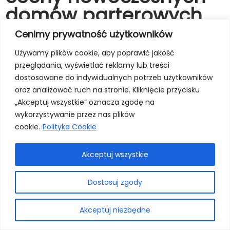
domów parterowych
Cenimy prywatność użytkowników
Gotowy projekt domu parterowego cieszy się
Używamy plików cookie, aby poprawić jakość
ogromnym zainteresowaniem przyszłych inwestorów.
przeglądania, wyświetlać reklamy lub treści
Zazwyczaj cechuje go przemyślana koncepcja
dostosowane do indywidualnych potrzeb użytkowników
przestrzenna, dominująca otwarta strefa dzienna.
oraz analizować ruch na stronie. Kliknięcie przycisku
„Akceptuj wszystkie” oznacza zgodę na
Wśród planów domów parterowych można znaleźć
wykorzystywanie przez nas plików
rozwiązania, które dostosowują się do różnych
cookie.
Polityka Cookie
potrzeb mieszkańców, oferując komfort użytkowania i
nowoczesny design.
Akceptuj wszystkie
Drugą charakterystyczną cechą nowoczesnych
Dostosuj zgody
domów parterowych jest ich bliskość z naturą. W
projektach domów parterowych dostępnych na
Akceptuj niezbędne
rynku, często znajdziemy dużą ilość przeszklenia,